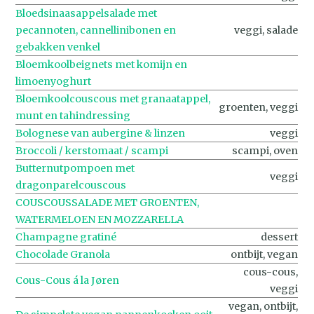
Bloedsinaasappelsalade met
pecannoten, cannellinibonen en
veggi, salade
gebakken venkel
Bloemkoolbeignets met komijn en
limoenyoghurt
Bloemkoolcouscous met granaatappel,
groenten, veggi
munt en tahindressing
Bolognese van aubergine & linzen
veggi
Broccoli / kerstomaat / scampi
scampi, oven
Butternutpompoen met
veggi
dragonparelcouscous
COUSCOUSSALADE MET GROENTEN,
WATERMELOEN EN MOZZARELLA
Champagne gratiné
dessert
Chocolade Granola
ontbijt, vegan
cous-cous,
Cous-Cous á la Jøren
veggi
vegan, ontbijt,