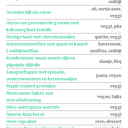
ontbijt
ah, mexicaans,
Groen­te­chi­li sin car­ne
veggi
Gyros van geroosterde groente met
veggi, pita
kokosyoghurt-tzatziki
Hartige taart met cherrytomaatjes
quiche, veggi
Havermoutmuffins met appel en kaneel
havermout,
| ontbijtmuffins
muffins, ontbijt
Komkommer munt zwarte olijven
slaatje, bbq
pijpajuin olijfolie
Lasagneflapjes met spinazie,
pasta, vegan
oesterzwammen en kerstomaatjes
Maple roasted groentjes
veggi
Mexicaanse fajita's met
vegan, fajita
avocadodressing
Miso-aubergines met tofu
veggi
Nuevos Rancheros
veggi
Oreo cupcakes
oreo, dessert