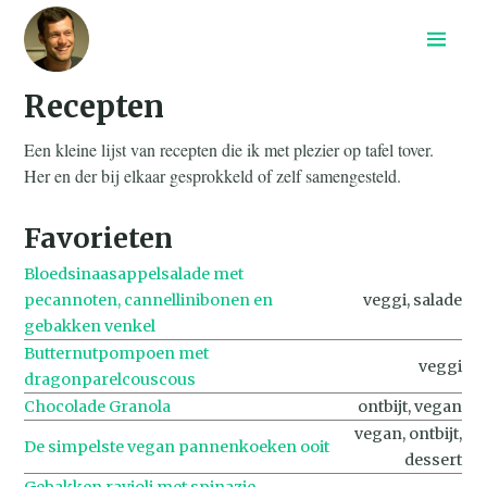
Home
Recepten
Recepten
Archief
Een kleine lijst van recepten die ik met plezier op tafel tover.
Search
Her en der bij elkaar gesprokkeld of zelf samengesteld.
Favorieten
Bloedsinaasappelsalade met
pecannoten, cannellinibonen en
veggi, salade
gebakken venkel
Butternutpompoen met
veggi
dragonparelcouscous
Chocolade Granola
ontbijt, vegan
vegan, ontbijt,
De simpelste vegan pannenkoeken ooit
dessert
Gebakken ravioli met spinazie-