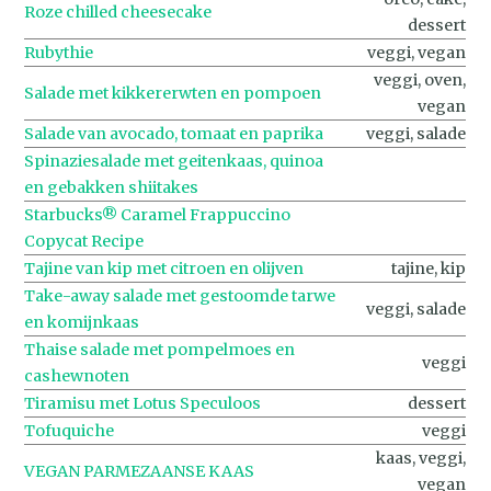
Roze chil­led chee­se­ca­ke
dessert
Rubythie
veggi, vegan
veggi, oven,
Salade met kikker­erwten en pompoen
vegan
Salade van avocado, tomaat en paprika
veggi, salade
Spinaziesalade met geitenkaas, quinoa
en gebakken shiitakes
Starbucks® Caramel Frappuccino
Copycat Recipe
Tajine van kip met citroen en olijven
tajine, kip
Take-away salade met gestoomde tarwe
veggi, salade
en komijnkaas
Thaise salade met pompelmoes en
veggi
cashewnoten
Tiramisu met Lotus Speculoos
dessert
Tofuquiche
veggi
kaas, veggi,
VEGAN PARMEZAANSE KAAS
vegan