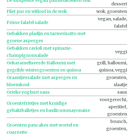
De simpelste vegan pannenkoeken ooit
dessert
Filet pur en witloof in de wok
wok, groenten
vegan, salade,
Frisse falafel salade
falafel
Gebakken pladijs en tarwerisotto met
groene asperges
Gebakken ravioli met spinazie-
veggi
champignonsalade
Gekarameliseerde Halloumi met
grill, halloumi,
gegrilde wintergroenten en quinoa
quinoa, veggi
Graantjessalade met asperges en
groenten,
bloemkool
slaatje
Grieke yoghurt saus
saus
voorgerecht,
Groentefrietjes met kruidige
aperitief,
gehaktballetjes en basilicummayonaise
groenten
brunch,
Groenten pancakes met wortel en
groenten,
courgette