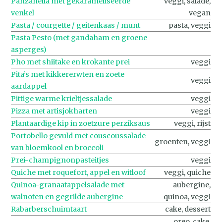
Panzanella met gekarameliseerde
veggi, salade,
venkel
vegan
Pasta / courgette / geitenkaas / munt
pasta, veggi
Pasta Pesto (met gandaham en groene
asperges)
Pho met shiitake en krokante prei
veggi
Pita’s met kikkererwten en zoete
veggi
aardappel
Pittige warme krieltjessalade
veggi
Pizza met artisjokharten
veggi
Plantaardige kip in zoetzure perziksaus
veggi, rijst
Portobello gevuld met couscoussalade
groenten, veggi
van bloemkool en broccoli
Prei-champignonpasteitjes
veggi
Quiche met roquefort, appel en witloof
veggi, quiche
Quinoa-granaatappelsalade met
aubergine,
walnoten en gegrilde aubergine
quinoa, veggi
Rabarberschuimtaart
cake, dessert
oreo, cake,