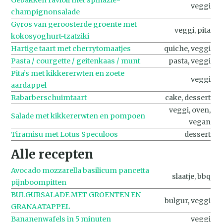
veggi
champignonsalade
Gyros van geroosterde groente met
veggi, pita
kokosyoghurt-tzatziki
Hartige taart met cherrytomaatjes
quiche, veggi
Pasta / courgette / geitenkaas / munt
pasta, veggi
Pita’s met kikkererwten en zoete
veggi
aardappel
Rabarberschuimtaart
cake, dessert
veggi, oven,
Salade met kikker­erwten en pompoen
vegan
Tiramisu met Lotus Speculoos
dessert
Alle recepten
Avocado mozzarella basilicum pancetta
slaatje, bbq
pijnboompitten
BULGURSALADE MET GROENTEN EN
bulgur, veggi
GRANAATAPPEL
Bananenwafels in 5 minuten
veggi