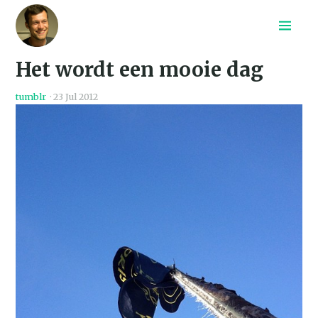
Home
Het wordt een mooie dag
Recepten
Archief
tumblr
·
23 Jul 2012
Search