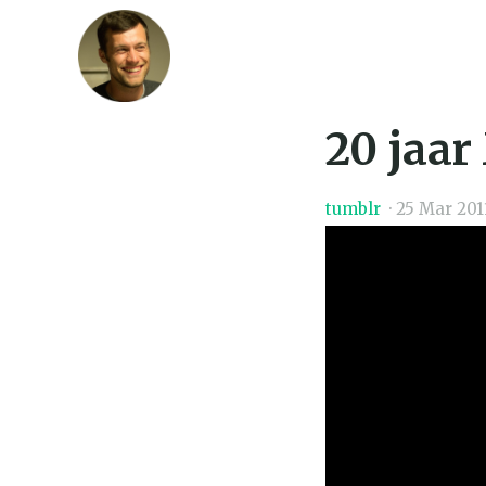
20 jaa
tumblr
·
25 Mar 201