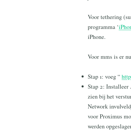
Voor tethering (su
programma ‘
iPh
iPhone.
Voor mms is er nu
Stap 1: voeg “
htt
Stap 2: Installee
zien bij het verst
Network invulveld
voor Proximus moe
werden opgeslagen