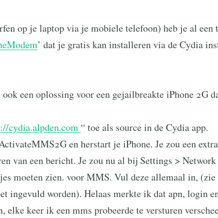
rfen op je laptop via je mobiele telefoon) heb je al een t
oneModem
’ dat je gratis kan installeren via de Cydia ins
 ook een oplossing voor een gejailbreakte iPhone 2G da
p://cydia.alpden.com
“ toe als source in de Cydia app.
r ActivateMMS2G en herstart je iPhone. Je zou een extr
uren van een bericht. Je zou nu al bij Settings > Network
jes moeten zien. voor MMS. Vul deze allemaal in, (zie
t ingevuld worden). Helaas merkte ik dat apn, login e
, elke keer ik een mms probeerde te versturen verschee